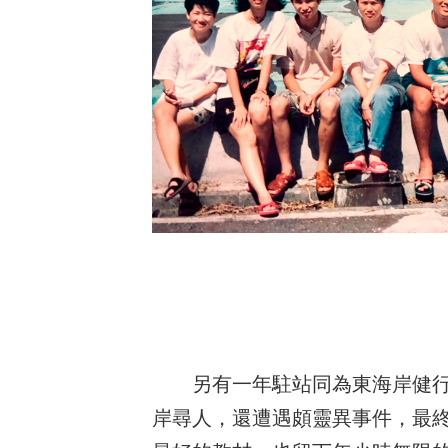
另有一年駐站同為東海岸健
岸尋人，還遭遇頗靈異事件，最