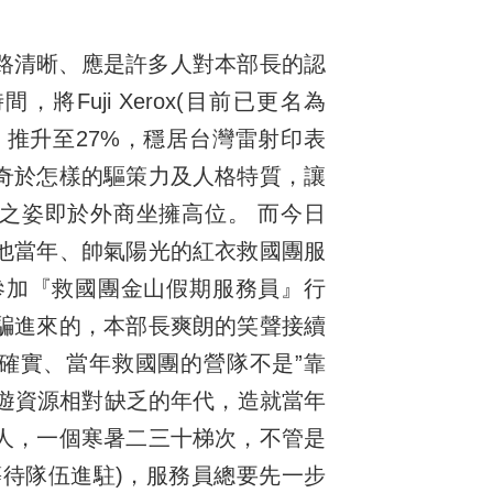
路清晰、應是許多人對本部長的認
將Fuji Xerox(目前已更名為
市佔1% 推升至27%，穩居台灣雷射印表
奇於怎樣的驅策力及人格特質，讓
之姿即於外商坐擁高位。 而今日
他當年、帥氣陽光的紅衣救國團服
參加『救國團金山假期服務員』行
騙進來的，本部長爽朗的笑聲接續
。確實、當年救國團的營隊不是”靠
旅遊資源相對缺乏的年代，造就當年
人，一個寒暑二三十梯次，不管是
等待隊伍進駐)，服務員總要先一步