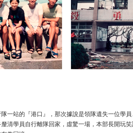
行隊一站的『港口』，那次據說是領隊遺失一位學員
終釐清學員自行離隊回家，虛驚一場，本部長開玩笑