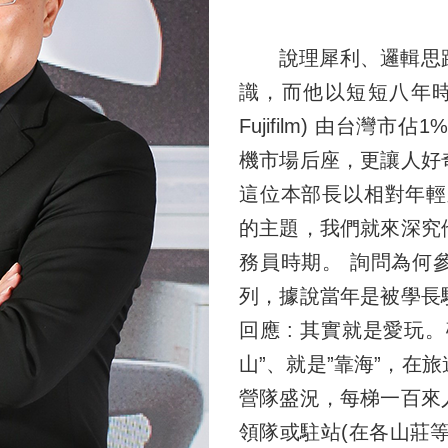
說理犀利、邏輯思
識，而他以短短八年時間，
Fujifilm) 由台灣
機市場后座，更讓人好
這位本部長以相對年輕
的主題，我們就來深究
務員時期。 詢問為何
列，據說當年是被學長
回應 : 其實就是愛玩
山”、就是”靠海”，在
營隊盛況，每梯一百來
領隊或駐站(在各山莊