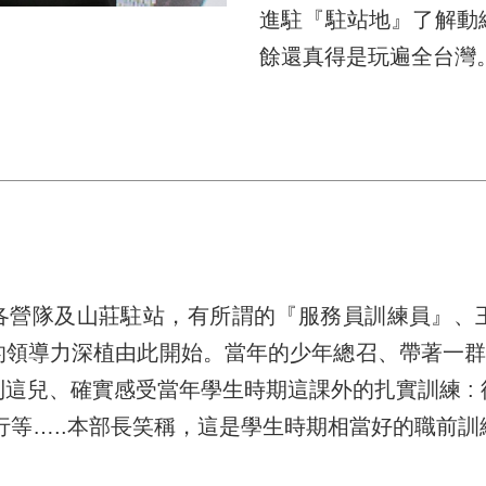
進駐『駐站地』了解動
餘還真得是玩遍全台灣
各營隊及山莊駐站，有所謂的『服務員訓練員』、
領導力深植由此開始。當年的少年總召、帶著一群
這兒、確實感受當年學生時期這課外的扎實訓練 :
行等…..本部長笑稱，這是學生時期相當好的職前訓