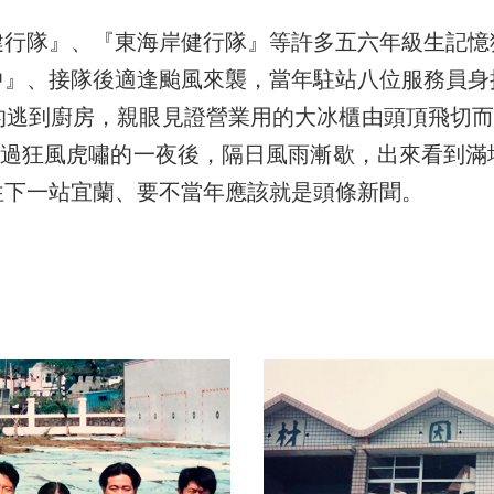
健行隊』、『東海岸健行隊』等許多五六年級生記憶
中』、接隊後適逢颱風來襲，當年駐站八位服務員身
逃到廚房，親眼見證營業用的大冰櫃由頭頂飛切而
渡過狂風虎嘯的一夜後，隔日風雨漸歇，出來看到
往下一站宜蘭、要不當年應該就是頭條新聞。