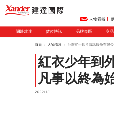
人物看板
關於建達
數位快訊
品牌專區
商品
首頁
人物看板
台灣富士軟片資訊股份有限公
紅衣少年到
凡事以終為
2022/1/1