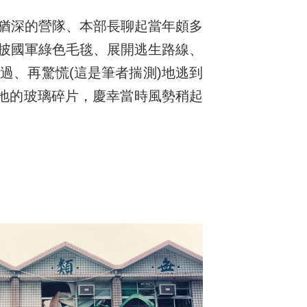
猶深的營隊、本部長聊起當年頗多
披國軍綠色毛毯、展開逃生路線、
過、再驚慌(這是筆者揣測)地逃到
滿地的玻璃碎片，慶幸當時風勢稍起