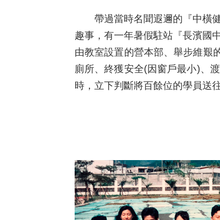
帶過當時名聞遐邇的『中橫
趣事，有一年暑假駐站『長濱國
由教室設置的營本部、舉步維艱的
廁所、終獲安全(因窗戶最小)、
時，立下判斷將百餘位的學員送