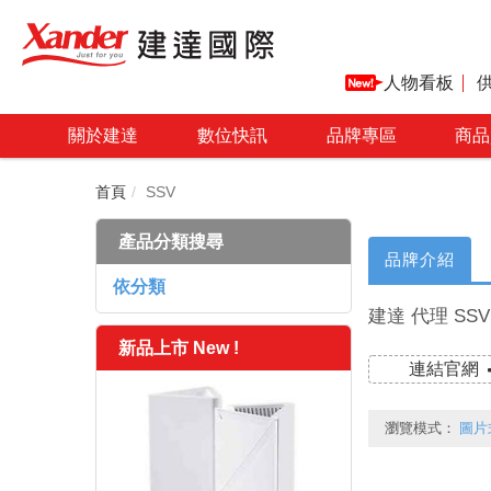
人物看板
關於建達
數位快訊
品牌專區
商品
首頁
SSV
產品分類搜尋
品牌介紹
依分類
建達 代理 SSV
新品上市 New !
連結官網
瀏覽模式：
圖片