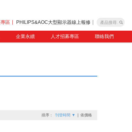
裝專區
PHILIPS&AOC大型顯示器線上報修
區
企業永續
人才招募專區
聯絡我們
排序：
刊登時間
▼
|
依價格