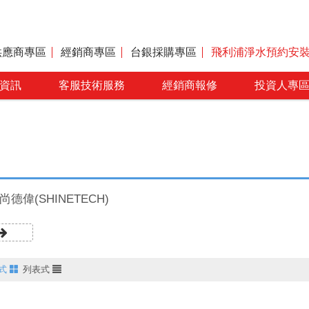
供應商專區
經銷商專區
台銀採購專區
飛利浦淨水預約安
資訊
客服技術服務
經銷商報修
投資人專
尚德偉(SHINETECH)
式
列表式