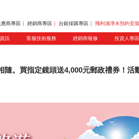
供應商專區
經銷商專區
台銀採購專區
飛利浦淨水預約安
資訊
客服技術服務
經銷商報修
投資人專
。買指定鏡頭送4,000元郵政禮券！活動時間：