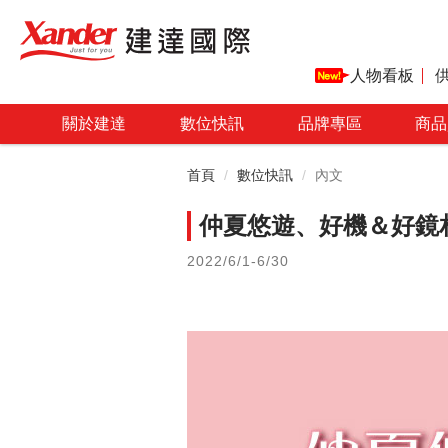
人物看板
關於建達
數位快訊
品牌專區
商品
首頁
數位快訊
內文
仲夏悠遊、好機＆好鏡相隨
2022/6/1-6/30