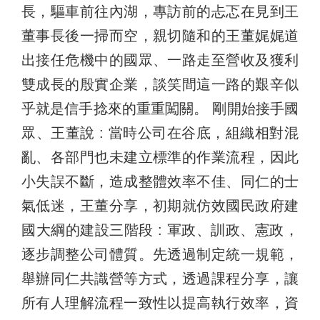
長，驅車前往內湖，專訪前的忐忑在見到王
董事長後一掃而空，親切隨和的王董娓娓道
出接任危機中的國眾、一路走至營收及獲利
雙成長的殷實企業，談笑間這一路的艱辛似
乎就是信手捻來的重重闖關。 剛開始接手國
眾、王董說 : 當時公司在谷底，組織相對混
亂、各部門也未建立標準的作業流程，因此
小失誤不斷，造成整體效率不佳、同仁的士
氣低迷，王董分享，初期就仿效國民政府建
國大綱的建設三階段 : 軍政、訓政、憲政，
逐步調整公司體質。先透過制定統一規範，
舉辦同仁共識營等方式，透過課程分享，讓
所有人理解流程一致性以提高執行效率，資