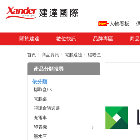
人物看板
關於建達
數位快訊
品牌專區
商品
首頁
商品資訊
電腦週邊
碳粉匣
產品分類搜尋
依分類
擷取盒/卡
電腦桌
視訊會議週邊
充電車
印表機
墨水匣