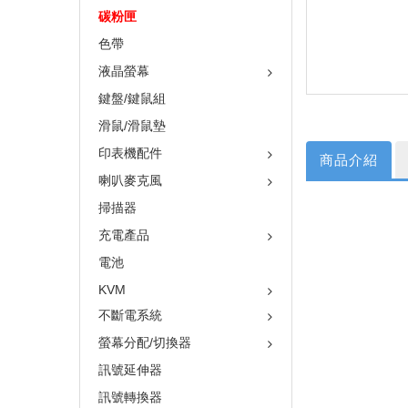
碳粉匣
色帶
液晶螢幕
鍵盤/鍵鼠組
滑鼠/滑鼠墊
印表機配件
商品介紹
喇叭麥克風
掃描器
充電產品
電池
KVM
不斷電系統
螢幕分配/切換器
訊號延伸器
訊號轉換器