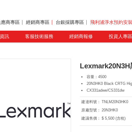
供應商專區
經銷商專區
台銀採購專區
飛利浦淨水預約安
資訊
客服技術服務
經銷商報修
投資人專
Lexmark20N3H
容量：4500
20N3HK0 Black CRTG Hig
CX331adwe/CS331dw
建達料號：
TNLM20N3HK0
原廠型號：
20N3HK0
建議售價：
$ 5,500 (含稅)