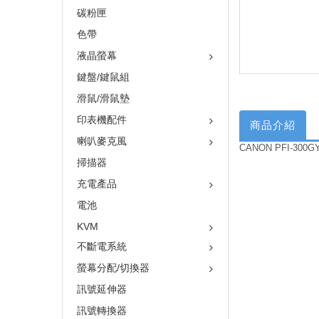
碳粉匣
色帶
液晶螢幕
鍵盤/鍵鼠組
滑鼠/滑鼠墊
印表機配件
商品介紹
喇叭麥克風
CANON PFI-300
掃描器
充電產品
電池
KVM
不斷電系統
螢幕分配/切換器
訊號延伸器
訊號轉換器