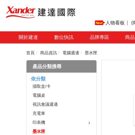
人物看板
關於建達
數位快訊
品牌專區
商品
首頁
商品資訊
電腦週邊
墨水匣
產品分類搜尋
依分類
擷取盒/卡
電腦桌
視訊會議週邊
充電車
印表機
墨水匣