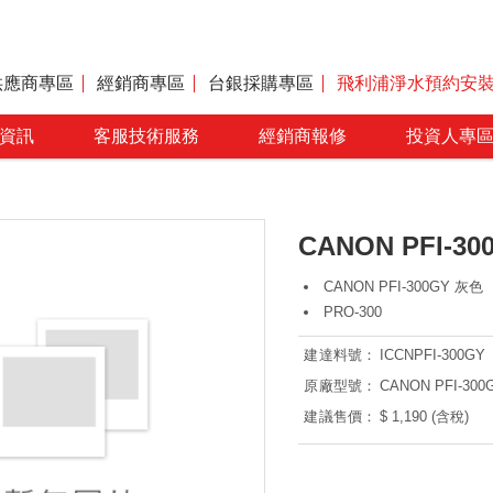
供應商專區
經銷商專區
台銀採購專區
飛利浦淨水預約安
資訊
客服技術服務
經銷商報修
投資人專
CANON PFI-3
CANON PFI-300GY 灰色
PRO-300
建達料號：
ICCNPFI-300GY
原廠型號：
CANON PFI-30
建議售價：
$ 1,190 (含稅)