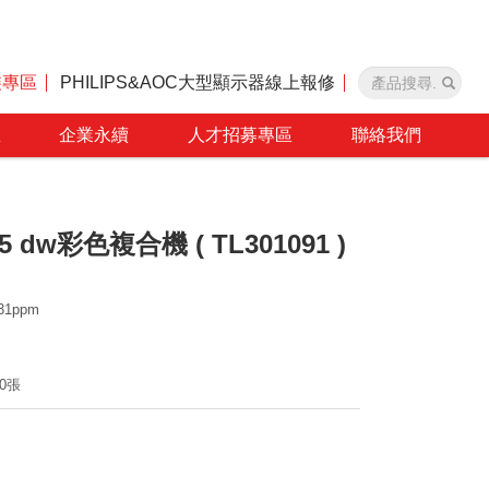
裝專區
PHILIPS&AOC大型顯示器線上報修
區
企業永續
人才招募專區
聯絡我們
25 dw彩色複合機 ( TL301091 )
1ppm
0張