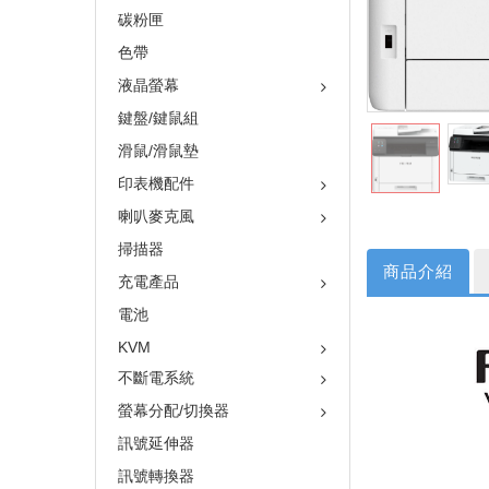
碳粉匣
色帶
液晶螢幕
鍵盤/鍵鼠組
滑鼠/滑鼠墊
印表機配件
喇叭麥克風
掃描器
商品介紹
充電產品
電池
KVM
不斷電系統
螢幕分配/切換器
訊號延伸器
訊號轉換器