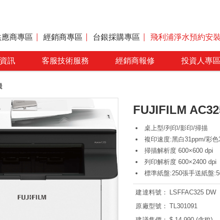
供應商專區
經銷商專區
台銀採購專區
飛利浦淨水預約安
資訊
客服技術服務
經銷商報修
投資人專
機
FUJIFILM AC3
桌上型/列印/影印/掃描
複印速度:黑白31ppm/彩色3
掃描解析度 600×600 dpi
列印解析度 600×2400 dpi
標準紙盤:250張手送紙盤:5
建達料號：
LSFFAC325 DW
原廠型號：
TL301091
建議售價：
$ 14,990 (含稅)