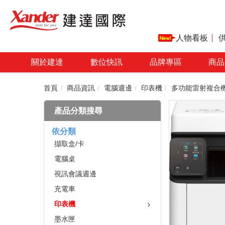
人物看板
關於建達
數位快訊
品牌專區
商品
首頁
商品資訊
電腦週邊
印表機
多功能雷射複合
產品分類搜尋
依分類
擷取盒/卡
電腦桌
視訊會議週邊
充電車
印表機
墨水匣