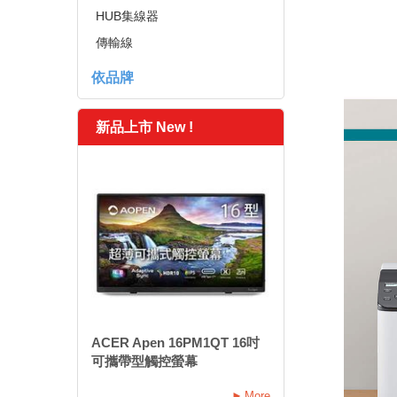
HUB集線器
傳輸線
依品牌
新品上市 New !
ACER Apen 16PM1QT 16吋
可攜帶型觸控螢幕
More