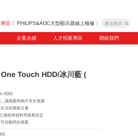
裝專區
PHILIPS&AOC大型顯示器線上報修
區
企業永續
人才招募專區
聯絡我們
 One Touch HDD/冰川藍 (
h HDD/
動，讓檔案和相片安全無虞
代生活的風格元素
自訂備份與資料夾鏡射設定
即可自動同步檔案
402