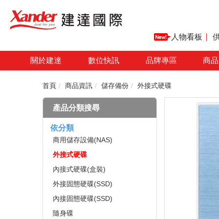
人物看板
關於建達
數位快訊
品牌專區
商品
首頁
商品資訊
儲存備份
外接式硬碟
產品分類搜尋
依分類
商用儲存設備(NAS)
外接式硬碟
內接式硬碟(盒裝)
外接固態硬碟(SSD)
內接固態硬碟(SSD)
隨身碟