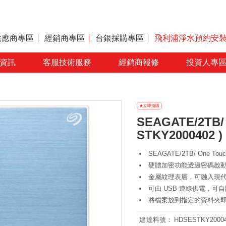
供應商專區
經銷商專區
台銀採購專區
飛利浦淨水預約安
資訊
客服技術服務
經銷商報修
投資人專
SEAGATE/2TB/
STKY2000402 )
SEAGATE/2TB/ One Touc
硬體加密功能透過密碼啟
金屬紋理表層，可融入現
可由 USB 連線供電，可
將檔案放到指定的資料夾
建達料號：
HDSESTKY2000