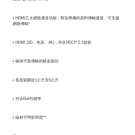
• HDMI乙太網路通道功能：附加專屬的資料傳輸通道，可支援
網路傳輸*
• HDMI (3D、色深、4K)；符合HDCP 2.2規範
• 確保可靠傳輸的鍍金接頭
• 長度範圍從1公尺至5公尺
• 符合RoHS標準
• 線材可彎折90度**