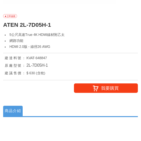
ATEN 2L-7D05H-1
5公尺高速True 4K HDMI線材附乙太
網路功能
HDMI 2.0版 - 線徑26 AWG
建達料號：
KVAT-648847
2L-7D05H-1
原廠型號：
建議售價：
$ 630 (含稅)
我要購買
商品介紹