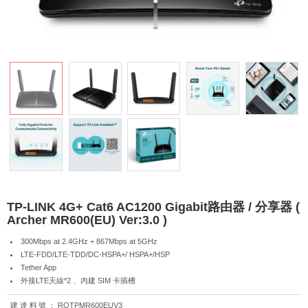
TP-LINK 4G+ Cat6 AC1200 Gigabit路由器 / 分享器 (
Archer MR600(EU) Ver:3.0 )
300Mbps at 2.4GHz + 867Mbps at 5GHz
LTE-FDD/LTE-TDD/DC-HSPA+/ HSPA+/HSP
Tether App
外接LTE天線*2 、內建 SIM 卡插槽
建達料號：
ROTPMR600EUV3