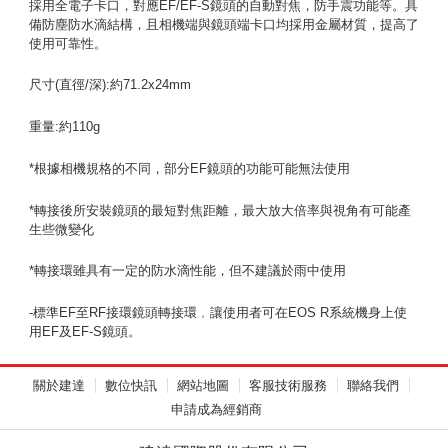
採用全電子卡口，對應EF/EF-S鏡頭的自動對焦，防手震功能等。具
備防塵防水滴結構，且相機端與鏡頭端卡口均採用金屬材質，提高了
使用可靠性。
尺寸(直徑/深):約71.2x24mm
重量:約110g
*根據相機規格的不同，部分EF鏡頭的功能可能無法使用
*轉接後所安裝鏡頭的最短對焦距離，最大放大倍率與視角有可能產
生些微變化
*轉接環雖具有一定的防水滴性能，但不建議於雨中使用
-標準EF至RF接環鏡頭轉接環﹐讓使用者可在EOS R系統機身上使
用EF及EF-S鏡頭。
關於建達
數位快訊
網站地圖
客服技術服務
聯絡我們
申請成為經銷商