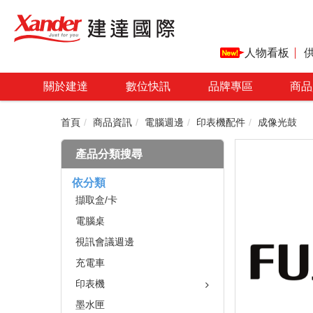
人物看板
關於建達
數位快訊
品牌專區
商品
首頁
商品資訊
電腦週邊
印表機配件
成像光鼓
產品分類搜尋
依分類
擷取盒/卡
電腦桌
視訊會議週邊
充電車
印表機
墨水匣