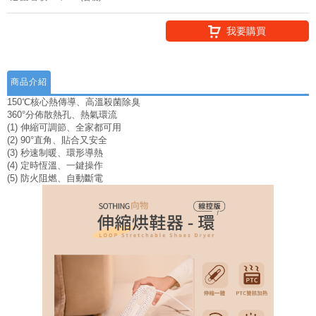
我要購買
商品介紹
150℃核心熱傳導、高溫殺菌除臭
360°分佈散熱孔、熱氣環流
(1) 伸縮可調節、全家都可用
(2) 90°直角、貼合又安全
(3) 秒速制暖、環形導熱
(4) 定時恆溫、一鍵操作
(5) 防火阻燃、自動斷電