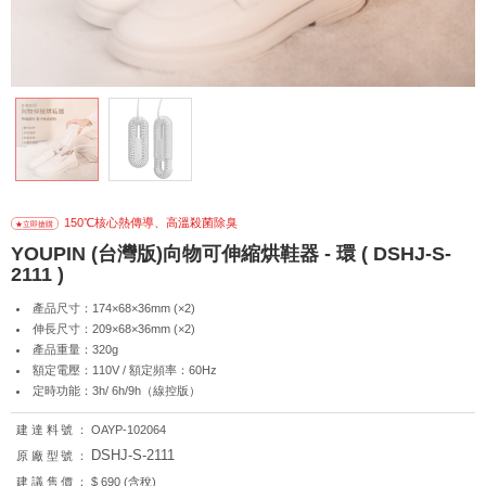
150℃核心熱傳導、高溫殺菌除臭
YOUPIN (台灣版)向物可伸縮烘鞋器 - 環 ( DSHJ-S-
2111 )
產品尺寸：174×68×36mm (×2)
伸長尺寸：209×68×36mm (×2)
產品重量：320g
額定電壓：110V / 額定頻率：60Hz
定時功能：3h/ 6h/9h（線控版）
建達料號：
OAYP-102064
DSHJ-S-2111
原廠型號：
建議售價：
$ 690 (含稅)