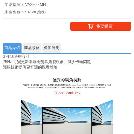
VA3209-MH
原廠型號：
建議售價：
$ 4,688 (含稅)
我要購買
商品介紹
商品規格
保固說明
3 側無邊框設計
75Hz 可變更新率避免螢幕撕裂現象、減少卡頓問題
護眼技術提供更舒適的觀看體驗