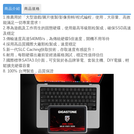
商品介紹
商品規格
1.推薦用於「大型遊戲/圖片後製/影像剪輯/程式編程」使用，大容量、高效
能滿足一切專業需求！
2.專為遊戲及工作而生的固態硬碟，使用最高等級顆粒製成，確保SSD高速
及穩定
3.傳輸速度高達540MB/s，為傳統硬碟5倍速度，開機不用等待
4.採用高品質國際大廠顆粒製成，速度穩定
5.新一代SLC Caching快取技術，存取速度有感提升！
6.耐用，每顆硬碟出廠前皆經過嚴格測試，穩定性值得信任
7.國際標準SATA3.0介面，可安裝於各品牌筆電、套裝主機、DIY電腦，輕
鬆擴充硬碟容量
8. 100% 台灣製造，品質保證