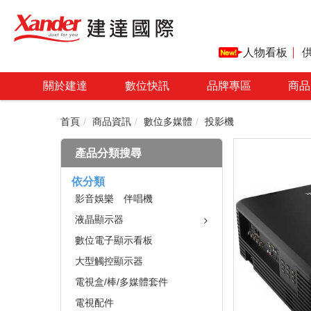
人物看板
關於建達
數位快訊
品牌專區
商品
首頁
商品資訊
數位多媒體
投影機
產品分類搜尋
依分類
影音娛樂 伴唱機
液晶顯示器
數位電子顯示看板
大型觸控顯示器
電視盒/棒/多媒體套件
電視配件