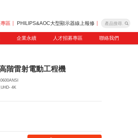
裝專區
PHILIPS&AOC大型顯示器線上報修
區
企業永續
人才招募專區
聯絡我們
10KL高階雷射電動工程機
10600ANSI
,UHD- 4K