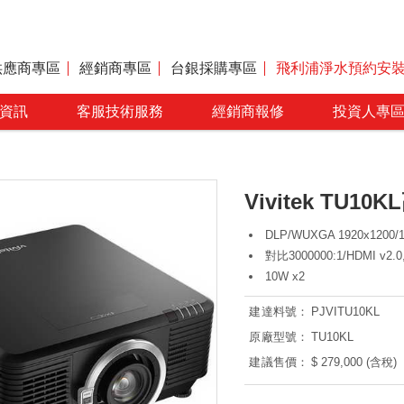
供應商專區
經銷商專區
台銀採購專區
飛利浦淨水預約安
資訊
客服技術服務
經銷商報修
投資人專
Vivitek TU
DLP/WUXGA 1920x1200/
對比3000000:1/HDMI v2.0
10W x2
建達料號：
PJVITU10KL
原廠型號：
TU10KL
建議售價：
$ 279,000 (含稅)