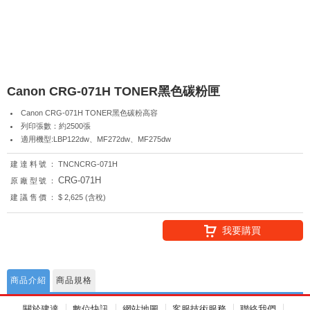
Canon CRG-071H TONER黑色碳粉匣
Canon CRG-071H TONER黑色碳粉高容
列印張數：約2500張
適用機型:LBP122dw、MF272dw、MF275dw
建達料號：
TNCNCRG-071H
CRG-071H
原廠型號：
建議售價：
$ 2,625 (含稅)
我要購買
商品介紹
商品規格
關於建達
數位快訊
網站地圖
客服技術服務
聯絡我們