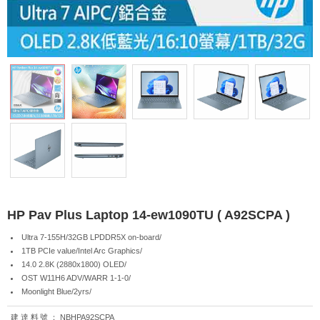
HP Pav Plus Laptop 14-ew1090TU ( A92SCPA )
Ultra 7-155H/32GB LPDDR5X on-board/
1TB PCIe value/Intel Arc Graphics/
14.0 2.8K (2880x1800) OLED/
OST W11H6 ADV/WARR 1-1-0/
Moonlight Blue/2yrs/
建達料號：
NBHPA92SCPA