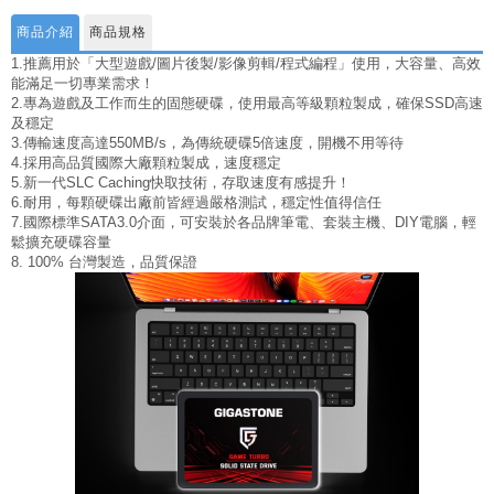
商品介紹
商品規格
1.推薦用於「大型遊戲/圖片後製/影像剪輯/程式編程」使用，大容量、高效
能滿足一切專業需求！
2.專為遊戲及工作而生的固態硬碟，使用最高等級顆粒製成，確保SSD高速
及穩定
3.傳輸速度高達550MB/s，為傳統硬碟5倍速度，開機不用等待
4.採用高品質國際大廠顆粒製成，速度穩定
5.新一代SLC Caching快取技術，存取速度有感提升！
6.耐用，每顆硬碟出廠前皆經過嚴格測試，穩定性值得信任
7.國際標準SATA3.0介面，可安裝於各品牌筆電、套裝主機、DIY電腦，輕
鬆擴充硬碟容量
8. 100% 台灣製造，品質保證