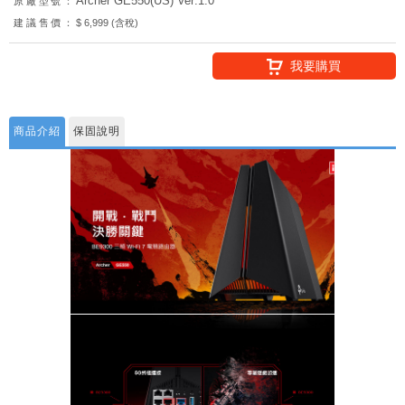
Archer GE550(US) Ver:1.0
原廠型號：
建議售價：
$ 6,999 (含稅)
我要購買
商品介紹
保固說明