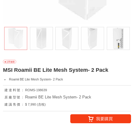
MSI Roamii BE Lite Mesh System- 2 Pack
Roamii BE Lite Mesh System- 2 Pack
建達料號：
ROMS-198639
Roamii BE Lite Mesh System- 2 Pack
原廠型號：
建議售價：
$ 7,990 (含稅)
我要購買