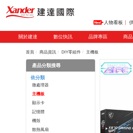
人物看板
關於建達
數位快訊
品牌專區
商品
首頁
商品資訊
DIY零組件
主機板
產品分類搜尋
依分類
微處理器
主機板
顯示卡
記憶體
機殼
散熱風扇