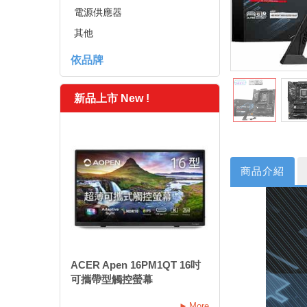
電源供應器
其他
依品牌
新品上市 New !
商品介紹
ACER Apen 16PM1QT 16吋
可攜帶型觸控螢幕
More