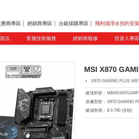
供應商專區
經銷商專區
台銀採購專區
飛利浦淨水預約安
資訊
客服技術服務
經銷商報修
投資人專
MSI X870 GAM
X870 GAMING PLUS WIF
建達料號：
MBMSX87GAM
原廠型號：
X870 GAMING P
建議售價：
$ 9,790 (含稅)