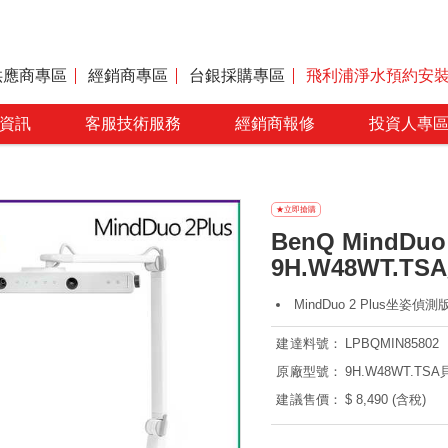
供應商專區
經銷商專區
台銀採購專區
飛利浦淨水預約安
資訊
客服技術服務
經銷商報修
投資人專
BenQ MindDu
9H.W48WT.TS
MindDuo 2 Plus坐姿偵
建達料號：
LPBQMIN85802
原廠型號：
9H.W48WT.TS
建議售價：
$ 8,490 (含稅)