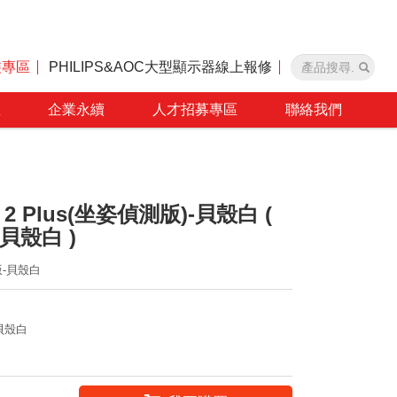
裝專區
PHILIPS&AOC大型顯示器線上報修
區
企業永續
人才招募專區
聯絡我們
o 2 Plus(坐姿偵測版)-貝殼白 (
A貝殼白 )
測版-貝殼白
A貝殼白