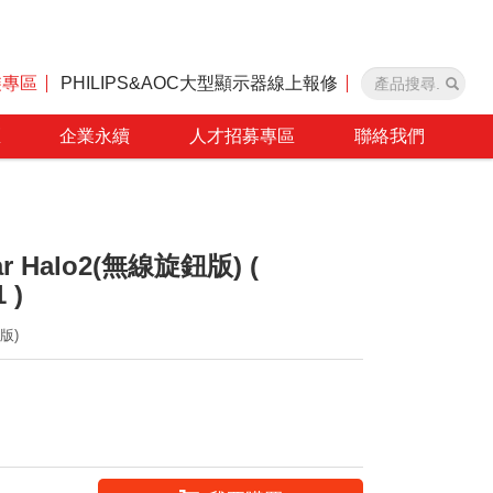
裝專區
PHILIPS&AOC大型顯示器線上報修
區
企業永續
人才招募專區
聯絡我們
ar Halo2(無線旋鈕版) (
 )
鈕版)