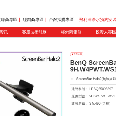
供應商專區
經銷商專區
台銀採購專區
飛利浦淨水預約安
資訊
客服技術服務
經銷商報修
投資人專
BenQ ScreenB
9H.W4PWT.WS1
ScreenBar Halo2(無線旋
建達料號：
LPBQ55095597
原廠型號：
9H.W4PWT.WS1
建議售價：
$ 5,490 (含稅)