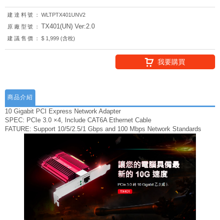
建達料號：
WLTPTX401UNV2
TX401(UN) Ver:2.0
原廠型號：
建議售價：
$ 1,999 (含稅)
我要購買
商品介紹
10 Gigabit PCI Express Network Adapter
SPEC: PCIe 3.0 ×4, Include CAT6A Ethernet Cable
FATURE: Support 10/5/2.5/1 Gbps and 100 Mbps Network Standards