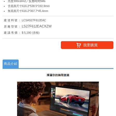
亮度300cd/m2／反應時間5Ms
含底座尺寸616.2*538.5*192.9mm
無底座尺寸616.2*367.7*45.4mm
建達料號：
LCSAS27F612EAC
LS27F612EACXZW
原廠型號：
建議售價：
$ 5,190 (含稅)
我要購買
商品介紹