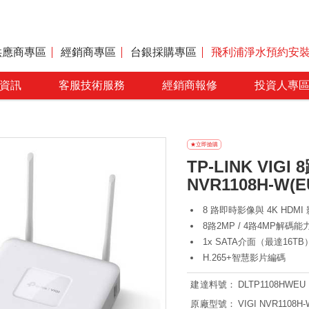
供應商專區
經銷商專區
台銀採購專區
飛利浦淨水預約安
資訊
客服技術服務
經銷商報修
投資人專
TP-LINK VIGI
NVR1108H-W(EU)
8 路即時影像與 4K HDM
8路2MP / 4路4MP解碼能
1x SATA介面（最達16TB
H.265+智慧影片編碼
建達料號：
DLTP1108HWEU
原廠型號：
VIGI NVR1108H-W