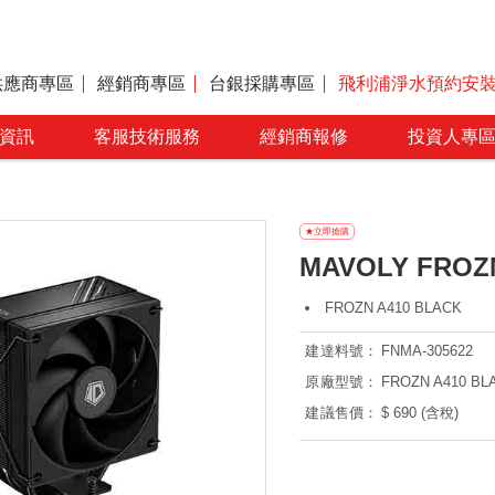
供應商專區
經銷商專區
台銀採購專區
飛利浦淨水預約安
資訊
客服技術服務
經銷商報修
投資人專
MAVOLY FROZ
FROZN A410 BLACK
建達料號：
FNMA-305622
原廠型號：
FROZN A410 BL
建議售價：
$ 690 (含稅)