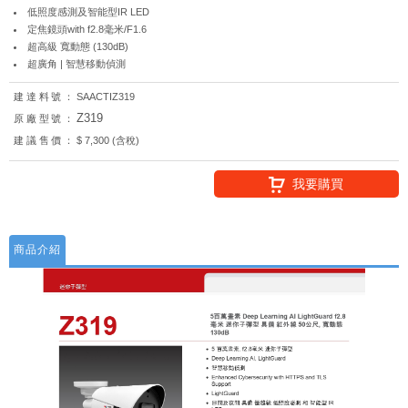
低照度感測及智能型IR LED
定焦鏡頭with f2.8毫米/F1.6
超高級 寬動態 (130dB)
超廣角 | 智慧移動偵測
建達料號：
SAACTIZ319
Z319
原廠型號：
建議售價：
$ 7,300 (含稅)
我要購買
商品介紹