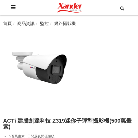
首頁
商品資訊
監控
網路攝影機
ACTi 建騰創達科技 Z319迷你子彈型攝影機(500萬畫
素)
5百萬畫素 | 日間及夜間優越級