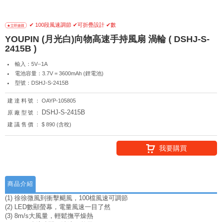
✔ 100段風速調節 ✔可折疊設計 ✔數
YOUPIN (月光白)向物高速手持風扇 渦輪 ( DSHJ-S-
2415B )
輸入：5V⎓1A
電池容量：3.7V = 3600mAh (鋰電池)
型號：DSHJ-S-2415B
建達料號：
OAYP-105805
DSHJ-S-2415B
原廠型號：
建議售價：
$ 890 (含稅)
我要購買
商品介紹
(1) 徐徐微風到衝擊颶風，100檔風速可調節
(2) LED數顯螢幕，電量風速一目了然
(3) 8m/s大風量，輕鬆撫平燥熱