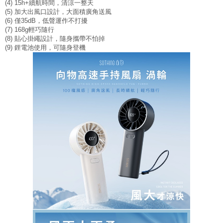
(4) 15h+續航時間，清涼一整天
(5) 加大出風口設計，大面積廣角送風
(6) 僅35dB，低聲運作不打擾
(7) 168g輕巧隨行
(8) 貼心掛繩設計，隨身攜帶不怕掉
(9) 鋰電池使用，可隨身登機