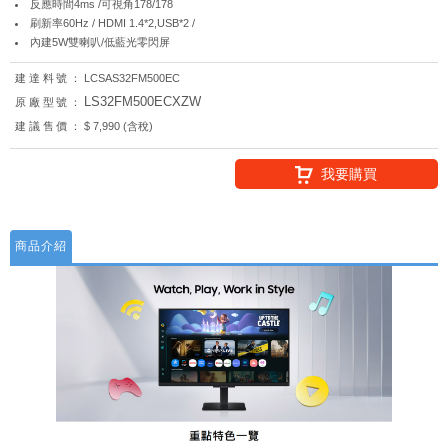
反應時間4ms /可視角178/178
刷新率60Hz / HDMI 1.4*2,USB*2 /
內建5W雙喇叭/低藍光零閃屏
建達料號：
LCSAS32FM500EC
LS32FM500ECXZW
原廠型號：
建議售價：
$ 7,990 (含稅)
我要購買
商品介紹