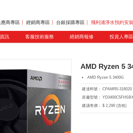
供應商專區
經銷商專區
台銀採購專區
飛利浦淨水預約安
資訊
客服技術服務
經銷商報修
投資人專
AMD Ryzen 5 3
AMD Ryzen 5 3400G
建達料號：
CPAMR5-318020
原廠型號：
YD3400C5FHSB
建議售價：
$ 2,290 (含稅)