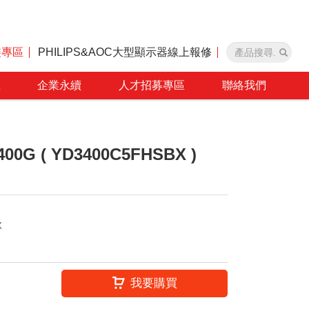
裝專區
PHILIPS&AOC大型顯示器線上報修
區
企業永續
人才招募專區
聯絡我們
400G ( YD3400C5FHSBX )
X
我要購買