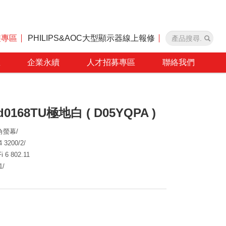
裝專區
PHILIPS&AOC大型顯示器線上報修
區
企業永續
人才招募專區
聯絡我們
fd0168TU極地白 ( D05YQPA )
廣角螢幕/
4 3200/2/
 6 802.11
1/