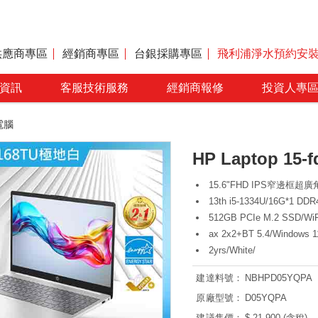
供應商專區
經銷商專區
台銀採購專區
飛利浦淨水預約安
資訊
客服技術服務
經銷商報修
投資人專
電腦
HP Laptop 15-
15.6"FHD IPS窄邊框超
13th i5-1334U/16G*1 DDR
512GB PCIe M.2 SSD/WiFi
ax 2x2+BT 5.4/Windows 1
2yrs/White/
建達料號：
NBHPD05YQPA
原廠型號：
D05YQPA
建議售價：
$ 21,900 (含稅)