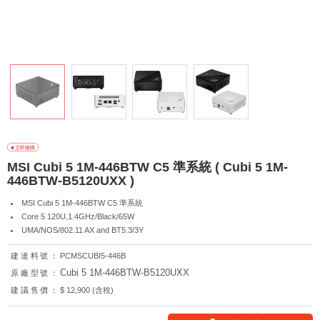
MSI Cubi 5 1M-446BTW C5 準系統 ( Cubi 5 1M-
446BTW-B5120UXX )
MSI Cubi 5 1M-446BTW C5 準系統
Core 5 120U,1.4GHz/Black/65W
UMA/NOS/802.11 AX and BT5.3/3Y
建達料號：
PCMSCUBI5-446B
Cubi 5 1M-446BTW-B5120UXX
原廠型號：
建議售價：
$ 12,900 (含稅)