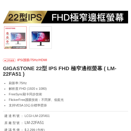
IPS/護眼/75Hz/HDMI
GIGASTONE 22型 IPS FHD 極窄邊框螢幕 ( LM-
22FA51 )
刷新率:75Hz
解析度:FHD (1920 x 1080)
FreeSync顯卡同步技術
FlickerFree護眼技術：不閃屏、低藍光
支持VESA 10公分標準壁掛
建達料號：
LCGI-LM-22FA51
LM-22FA51
原廠型號：
建議售價：
$ 2,299 (含稅)