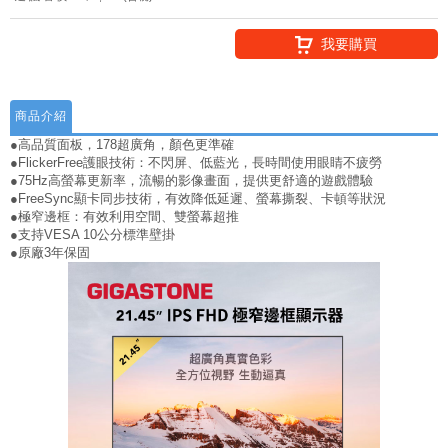
我要購買
商品介紹
●高品質面板，178超廣角，顏色更準確
●FlickerFree護眼技術：不閃屏、低藍光，長時間使用眼睛不疲勞
●75Hz高螢幕更新率，流暢的影像畫面，提供更舒適的遊戲體驗
●FreeSync顯卡同步技術，有效降低延遲、螢幕撕裂、卡頓等狀況
●極窄邊框：有效利用空間、雙螢幕超推
●支持VESA 10公分標準壁掛
●原廠3年保固