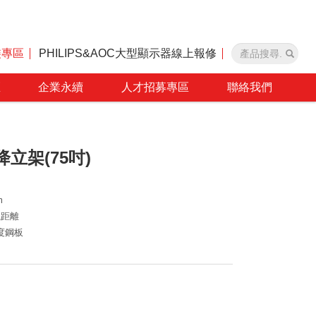
裝專區
PHILIPS&AOC大型顯示器線上報修
區
企業永續
人才招募專區
聯絡我們
降立架(75吋)
m
視距離
強度鋼板