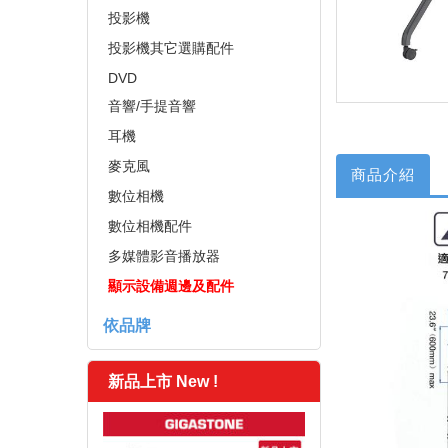
投影機
投影機其它選購配件
DVD
音響/手提音響
耳機
麥克風
商品介紹
數位相機
數位相機配件
多媒體影音播放器
顯示設備週邊及配件
依品牌
新品上市 New !