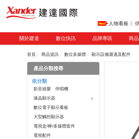
人物看板
關於建達
數位快訊
品牌專區
商品
首頁
商品資訊
數位多媒體
顯示設備週邊及配件
產品分類搜尋
依分類
影音娛樂 伴唱機
液晶顯示器
數位電子顯示看板
大型觸控顯示器
電視盒/棒/多媒體套件
電視配件