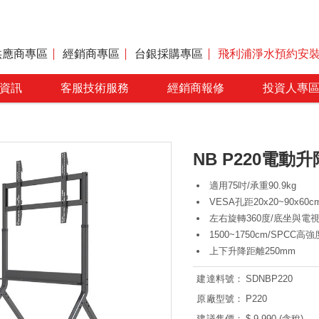
供應商專區
經銷商專區
台銀採購專區
飛利浦淨水預約安
資訊
客服技術服務
經銷商報修
投資人專
NB P220電動升
適用75吋/承重90.9kg
VESA孔距20x20~90x60c
左右旋轉360度/底坐與電
1500~1750cm/SPCC高
上下升降距離250mm
建達料號：
SDNBP220
原廠型號：
P220
建議售價：
$ 9,990 (含稅)