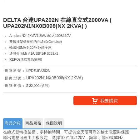
DELTA 台達UPA202N 在線直立式2000VA (
UPA202N1NX0B098(NX 2KVA) )
Amplon NX-2KVA/1.8kW /輸入100&110V
雙轉換架構技術的在線式(On-Line)
輸出NEMA 5-20Px8+端子座
通訊介面Mini*1/USB*1/RS232x1
REPO(遠端緊急關機)
建達料號：
UPDEUPA202N
UPA202N1NX0B098(NX 2KVA)
原廠型號：
建議售價：
$ 22,000 (含稅)
我要購買
商品介紹
商品規格
保固說明
在線式雙轉換架構，零轉換時間，可提供全天候可靠的輸出電源與保護
輸出電壓可經由面板設定，選擇100/110/120V，頻率可選50或60Hz