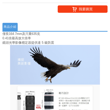
我要購買
商品介紹
僅長164.7mm及只重635克
0.41倍最高放大倍率
鏡頭光學影像穩定器提供達 5 級防震