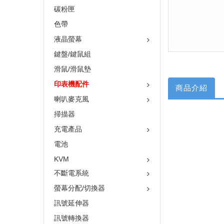
碳粉匣
色帶
液晶螢幕
鍵盤/鍵鼠組
滑鼠/滑鼠墊
印表機配件
商品介紹
喇叭麥克風
掃描器
充電產品
電池
KVM
不斷電系統
螢幕分配/切換器
訊號延伸器
訊號轉換器