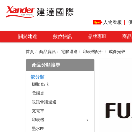
人物看板
關於建達
數位快訊
品牌專區
商品
首頁
商品資訊
電腦週邊
印表機配件
成像光鼓
產品分類搜尋
依分類
擷取盒/卡
電腦桌
視訊會議週邊
充電車
印表機
墨水匣