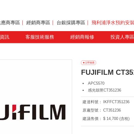
供應商專區
經銷商專區
台銀採購專區
飛利浦淨水預約安
資訊
客服技術服務
經銷商報修
投資人專
FUJIFILM CT
APC5570
感光鼓匣CT351236
建達料號：
IKFFCT351236
原廠型號：
CT351236
建議售價：
$ 14,700 (含稅)