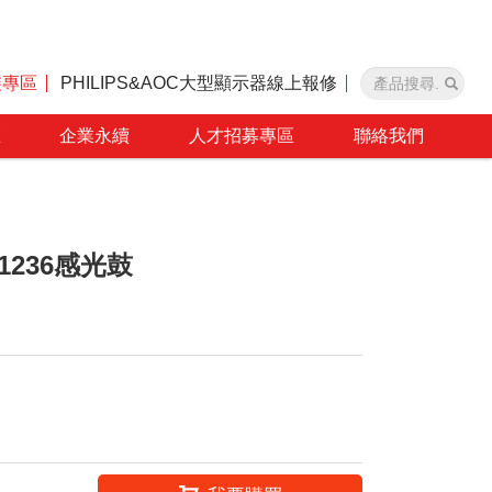
裝專區
PHILIPS&AOC大型顯示器線上報修
區
企業永續
人才招募專區
聯絡我們
351236感光鼓