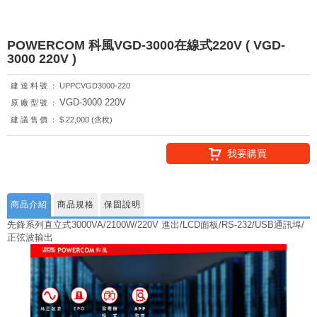
POWERCOM 科風VGD-3000在線式220V ( VGD-
3000 220V )
建達料號：
UPPCVGD3000-220
VGD-3000 220V
原廠型號：
建議售價：
$ 22,000 (含稅)
我要購買
商品介紹
商品規格
保固說明
先鋒系列直立式3000VA/2100W/220V 進出/LCD面板/RS-232/USB通訊埠/
正弦波輸出