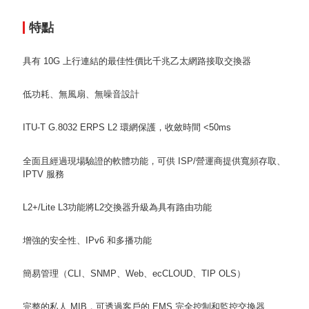
特點
具有 10G 上行連結的最佳性價比千兆乙太網路接取交換器
低功耗、無風扇、無噪音設計
ITU-T G.8032 ERPS L2 環網保護，收斂時間 <50ms
全面且經過現場驗證的軟體功能，可供 ISP/營運商提供寬頻存取、
IPTV 服務
L2+/Lite L3功能將L2交換器升級為具有路由功能
增強的安全性、IPv6 和多播功能
簡易管理（CLI、SNMP、Web、ecCLOUD、TIP OLS）
完整的私人 MIB，可透過客戶的 EMS 完全控制和監控交換器