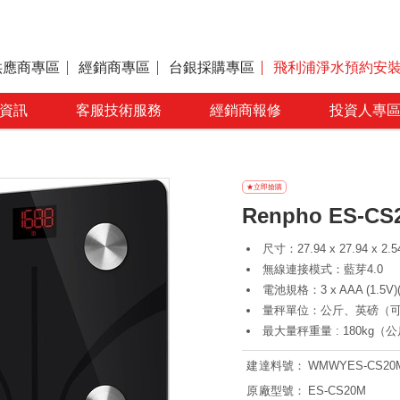
供應商專區
經銷商專區
台銀採購專區
飛利浦淨水預約安
資訊
客服技術服務
經銷商報修
投資人專
Renpho ES
尺寸：27.94 x 27.94 x 2.
無線連接模式：藍芽4.0
電池規格：3 x AAA (1.5V
量秤單位：公斤、英磅（可從 R
最大量秤重量 : 180kg（公斤
建達料號：
WMWYES-CS20
原廠型號：
ES-CS20M