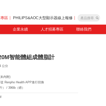
裝專區
PHILIPS&AOC大型顯示器線上報修
區
企業永續
人才招募專區
聯絡我們
-CS20M智能體組成體脂計
54 公分
)(未內附)
enpho Health APP進行切換
） / 396lb（磅）
M