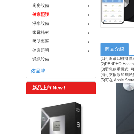
廚房設備
健康照護
淨水設備
家電耗材
照明專區
商品介紹
健康照明
(1)可追蹤13種
通訊設備
(2)RENPHO 
(3)嬰兒稱重模式
依品牌
(4)可支援添加無限
(5)可在 Apple Sto
新品上市 New !