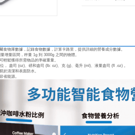
食藥屬食物庫數據，記錄食物數據，計算卡路里，提供詳細的營養成分數據。
oz 的測量增量區間，秤量 1g 到 3000g 之間的物體。
能，可輕鬆獲得所需物品的準確重量。
， 盎司 (oz)、磅和盎司 (lb: oz)、克 (g)、毫升 (ml)、液量盎司 (fl .oz) 。
台，易於清潔和表面防水。
以節省能源。