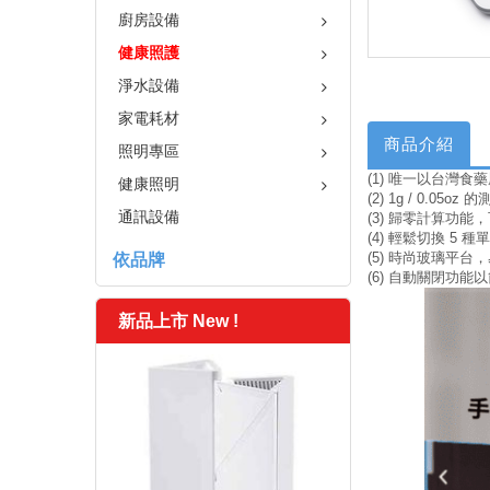
廚房設備
健康照護
淨水設備
家電耗材
商品介紹
照明專區
(1) 唯一以台灣
健康照明
(2) 1g / 0.05
通訊設備
(3) 歸零計算功
(4) 輕鬆切換 5 種單位
(5) 時尚玻璃平
依品牌
(6) 自動關閉功能
新品上市 New !