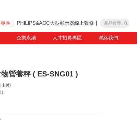
裝專區
PHILIPS&AOC大型顯示器線上報修
區
企業永續
人才招募專區
聯絡我們
營養秤 ( ES-SNG01 )
(內未付)
分)
1