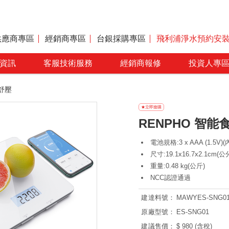
供應商專區
經銷商專區
台銀採購專區
飛利浦淨水預約安
資訊
客服技術服務
經銷商報修
投資人專
舒壓
RENPHO 智能食物
電池規格:3 x AAA (1.5V)
尺寸:19.1x16.7x2.1cm(公
重量:0.48 kg(公斤)
NCC認證通過
建達料號：
MAWYES-SNG0
原廠型號：
ES-SNG01
建議售價：
$ 980 (含稅)