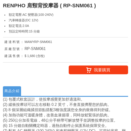
RENPHO 肩頸背按摩器 ( RP-SNM061 )
額定電壓:AC 變壓器(100-240V)
汽車轉接器(DC 12V)
額定電流:2.0A
預設定時時間:15 分鐘
建達料號：
MAWYRP-SNM061
RP-SNM061
原廠型號：
建議售價：
$ 1,680 (含稅)
我要購買
商品介紹
(1) 包覆式軟套設計，使按摩感覺更加舒適溫和。
(2) 緩衝按摩頭可以左右移動 0.2 英寸，不會直接擠壓您的肌肉。
(3) 8 個深層組織揉捏節點搭配3種強度讓您全身的痠痛得到舒緩。
(4) 加熱功能可溫暖身體，改善血液循環，同時放鬆緊張的肌肉。
(5) 250公分加長電線，48公分手柄帶可解放雙手並調整按摩的位置。
(6) 15 分鐘自動關機定時器，過熱自動停止保護系統保障安全。
(7) 配有 AC 變壓器 (100-240V) 和車載變壓器 (12V DC)，可用於家庭、辦