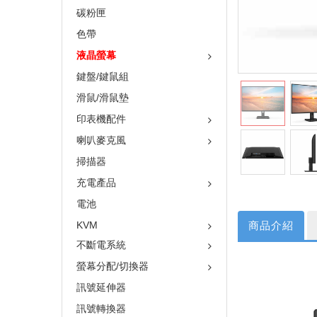
碳粉匣
色帶
液晶螢幕
鍵盤/鍵鼠組
滑鼠/滑鼠墊
印表機配件
喇叭麥克風
掃描器
充電產品
電池
商品介紹
KVM
不斷電系統
螢幕分配/切換器
訊號延伸器
訊號轉換器