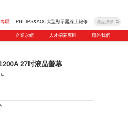
裝專區
PHILIPS&AOC大型顯示器線上報修
區
企業永續
人才招募專區
聯絡我們
1N1200A 27吋液晶螢幕
Hz
A