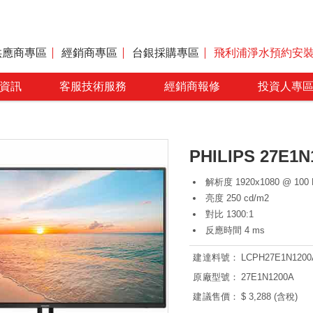
供應商專區
經銷商專區
台銀採購專區
飛利浦淨水預約安
資訊
客服技術服務
經銷商報修
投資人專
PHILIPS 27E
解析度 1920x1080 @ 100 
亮度 250 cd/m2
對比 1300:1
反應時間 4 ms
建達料號：
LCPH27E1N1200
原廠型號：
27E1N1200A
建議售價：
$ 3,288 (含稅)