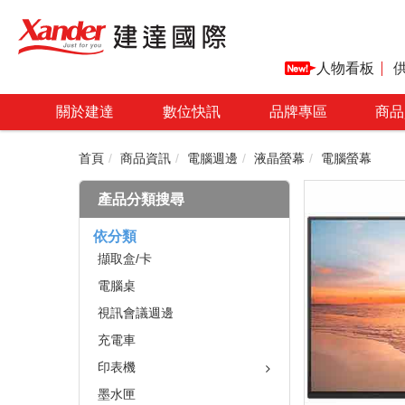
人物看板
關於建達
數位快訊
品牌專區
商品
首頁
商品資訊
電腦週邊
液晶螢幕
電腦螢幕
產品分類搜尋
依分類
擷取盒/卡
電腦桌
視訊會議週邊
充電車
印表機
墨水匣