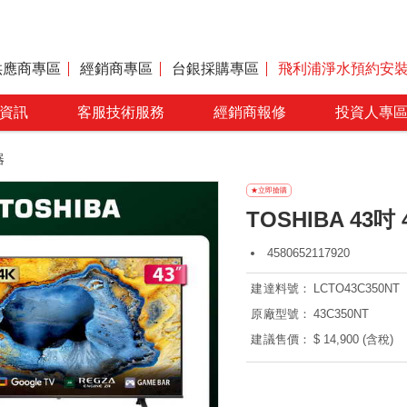
供應商專區
經銷商專區
台銀採購專區
飛利浦淨水預約安
資訊
客服技術服務
經銷商報修
投資人專
器
TOSHIBA 43吋 
4580652117920
建達料號：
LCTO43C350NT
原廠型號：
43C350NT
建議售價：
$ 14,900 (含稅)