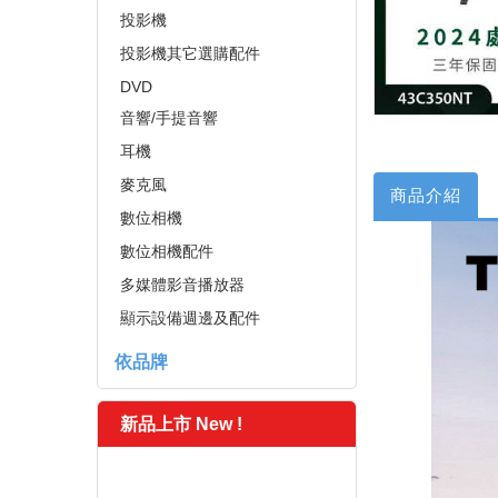
投影機
投影機其它選購配件
DVD
音響/手提音響
耳機
麥克風
商品介紹
數位相機
數位相機配件
多媒體影音播放器
顯示設備週邊及配件
依品牌
新品上市 New !