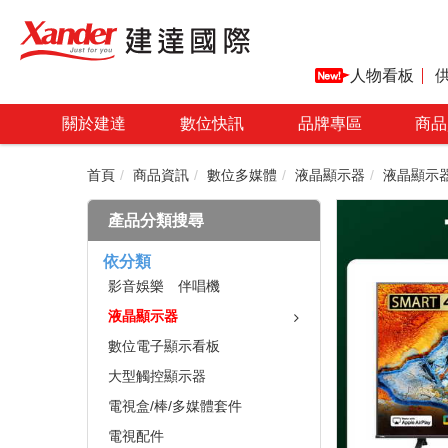
人物看板
關於建達
數位快訊
品牌專區
商品
首頁
商品資訊
數位多媒體
液晶顯示器
液晶顯示
產品分類搜尋
依分類
影音娛樂 伴唱機
液晶顯示器
數位電子顯示看板
大型觸控顯示器
電視盒/棒/多媒體套件
電視配件