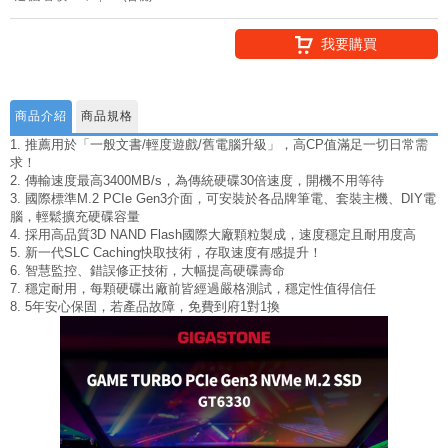
我要購買
商品介紹
商品規格
1. 推薦用於「一般文書/輕度遊戲/舊電腦升級」，高CP值滿足一切日常需
求！
2. 傳輸速度最高3400MB/s，為傳統硬碟30倍速度，開機不用等待
3. 國際標準M.2 PCIe Gen3介面，可安裝於各品牌筆電、套裝主機、DIY電
腦，輕鬆擴充硬碟容量
4. 採用高品質3D NAND Flash國際大廠顆粒製成，速度穩定且耐用度高
5. 新一代SLC Caching快取技術，存取速度有感提升！
6. 智慧監控、錯誤修正技術，大幅提高硬碟壽命
7. 穩定耐用，每顆硬碟出廠前皆經過嚴格測試，穩定性值得信任
8. 5年安心保固，若產品故障，免費到府1對1換