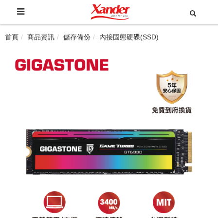
首頁
商品資訊
儲存備份
內接固態硬碟(SSD)