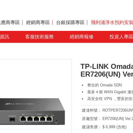
供應商專區
經銷商專區
台銀採購專區
飛利浦淨水預約安
資訊
客服技術服務
經銷商報修
投資人專
TP-LINK Omad
ER7206(UN) Ver:
整合的 Omada SDN
最多４個 WAN Gigabit 
高安全性 VPN ，豐富的
建達料號：
ROTPER7206UN
原廠型號：
ER7206(UN) Ver:
建議售價：
$ 6,999 (含稅)