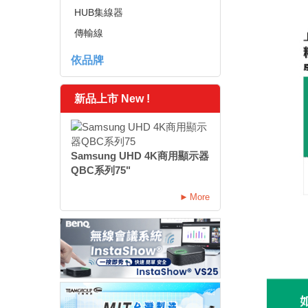
HUB集線器
傳輸線
依品牌
新品上市 New !
Samsung UHD 4K商用顯示器
QBC系列75"
More