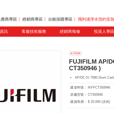
供應商專區
經銷商專區
台銀採購專區
飛利浦淨水預約安
資訊
客服技術服務
經銷商報修
投資人專
FUJIFILM AP/DC
CT350946 )
AP/DC-IV 7080 Drum Cart
建達料號：
IKFFCT350946
原廠型號：
CT350946
建議售價：
$ 20,000 (含稅)