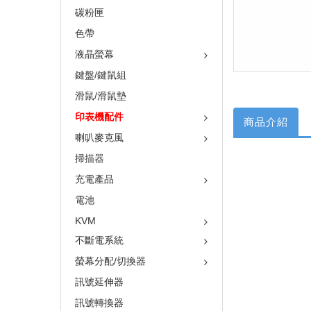
碳粉匣
色帶
液晶螢幕
鍵盤/鍵鼠組
滑鼠/滑鼠墊
印表機配件
商品介紹
喇叭麥克風
掃描器
充電產品
電池
KVM
不斷電系統
螢幕分配/切換器
訊號延伸器
訊號轉換器