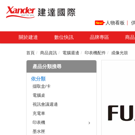
人物看板
關於建達
數位快訊
品牌專區
商品
首頁
商品資訊
電腦週邊
印表機配件
成像光鼓
產品分類搜尋
依分類
擷取盒/卡
電腦桌
視訊會議週邊
充電車
印表機
墨水匣