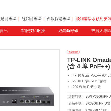
供應商專區
經銷商專區
台銀採購專區
飛利浦淨水預約安
資訊
客服技術服務
經銷商報修
投資人專
TP-LINK Oma
(含 4 埠 PoE++) 
4× 10 Gbps PoE++ RJ4
2× 10 Gbps SFP+ 插槽
200 W 總 PoE 供電
建達料號：
SWTP3206HPPU
原廠型號：
SX3206HPP(UN) 
建議售價：
$ 29,999 (含稅)